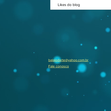
Likes do blog
balaiodarte@yahoo.com.br​
Fale conosco