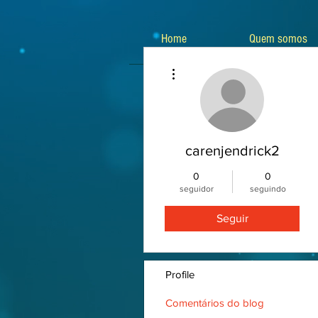
Home
Quem somos
Mais ações
carenjendrick2
0
0
seguidor
seguindo
Seguir
Profile
Comentários do blog