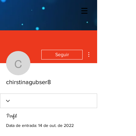
Mais ações
Seguir
chirstinagubser8
chirstinagubser8
Perfil
Data de entrada: 14 de out. de 2022